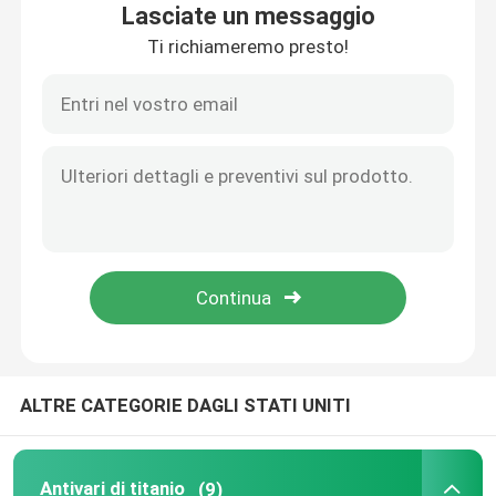
Lasciate un messaggio
Ti richiameremo presto!
Chi siamo
Fatory Tour
Controllo di qualità
Contattaci
Richiedere un preventivo
ALTRE CATEGORIE DAGLI STATI UNITI
Antivari di titanio
Foglio/piastra in titanio
Antivari di titanio
(9)