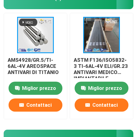
Bobina/foglio in titanio
Cavo di titanio
Forgiatura/flangia in titanio
AMS4928/GR.5/TI-
ASTM F136/ISO5832-
6AL-4V AREOSPACE
3 TI-6AL-4V ELI/GR.23
ANTIVARI DI TITANIO
ANTIVARI MEDICO
Metropolitana/tubo di titanio
IMPIANTABILE
Miglior prezzo
Miglior prezzo
Parti di macchine in titanio
Contattaci
Contattaci
Attrezzatura in titanio
Lingotto di titanio