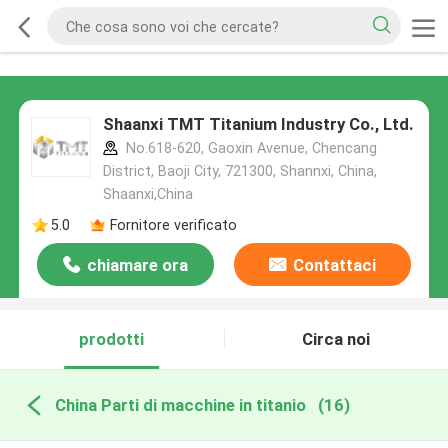
Shaanxi TMT Titanium Industry Co., Ltd.
No.618-620, Gaoxin Avenue, Chencang
District, Baoji City, 721300, Shannxi, China,
Shaanxi,China
5.0
Fornitore verificato
chiamare ora
Contattaci
prodotti
Circa noi
China Parti di macchine in titanio
(16)