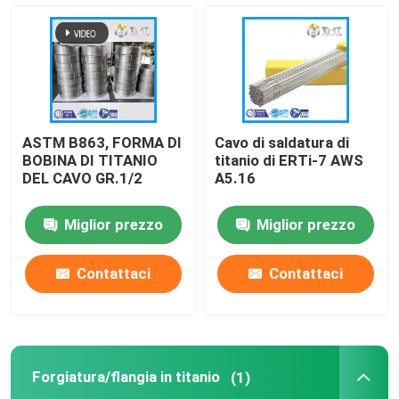
Bobina/foglio in titanio
Cavo di titanio
ASTM B863, FORMA DI
Cavo di saldatura di
Forgiatura/flangia in titanio
BOBINA DI TITANIO
titanio di ERTi-7 AWS
DEL CAVO GR.1/2
A5.16
Metropolitana/tubo di titanio
Miglior prezzo
Miglior prezzo
Parti di macchine in titanio
Contattaci
Contattaci
Attrezzatura in titanio
Forgiatura/flangia in titanio
(1)
Lingotto di titanio