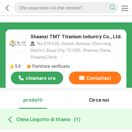
Shaanxi TMT Titanium Industry Co., Ltd.
No.618-620, Gaoxin Avenue, Chencang
District, Baoji City, 721300, Shannxi, China,
Shaanxi,China
5.0
Fornitore verificato
chiamare ora
Contattaci
prodotti
Circa noi
China Lingotto di titanio
(1)