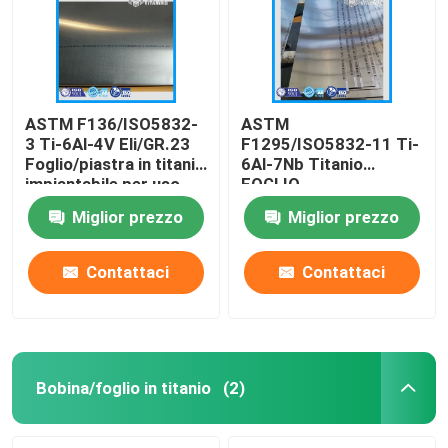
ASTM F136/ISO5832-
ASTM
3 Ti-6Al-4V Eli/GR.23
F1295/ISO5832-11 Ti-
Foglio/piastra in titanio
6Al-7Nb Titanio
impiantabile per uso
FOGLIO
medico
Miglior prezzo
Miglior prezzo
Contattaci
Contattaci
Casa
Prodotti
Bobina/foglio in titanio
(2)
Video