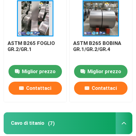
Chi siamo
Fatory Tour
ASTM B265 FOGLIO
ASTM B265 BOBINA
GR.2/GR.1
GR.1/GR.2/GR.4
Controllo di qualità
Miglior prezzo
Miglior prezzo
Contattaci
Contattaci
Contattaci
Richiedere un preventivo
Antivari di titanio
Cavo di titanio
(7)
Foglio/piastra in titanio