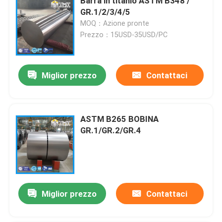
Barra in titanio ASTM B348 /
GR.1/2/3/4/5
MOQ：Azione pronte
Prezzo：15USD-35USD/PC
Miglior prezzo
Contattaci
ASTM B265 BOBINA
GR.1/GR.2/GR.4
Miglior prezzo
Contattaci