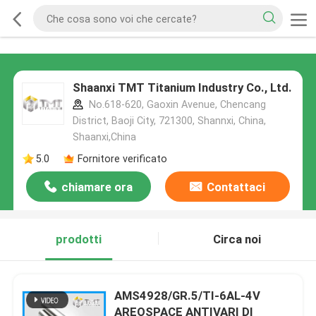
Shaanxi TMT Titanium Industry Co., Ltd.
No.618-620, Gaoxin Avenue, Chencang
District, Baoji City, 721300, Shannxi, China,
Shaanxi,China
5.0
Fornitore verificato
chiamare ora
Contattaci
prodotti
Circa noi
AMS4928/GR.5/TI-6AL-4V
AREOSPACE ANTIVARI DI