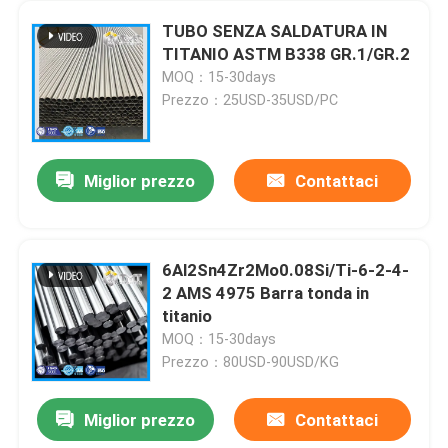
TUBO SENZA SALDATURA IN
TITANIO ASTM B338 GR.1/GR.2
MOQ：15-30days
Prezzo：25USD-35USD/PC
Miglior prezzo
Contattaci
6Al2Sn4Zr2Mo0.08Si/Ti-6-2-4-
2 AMS 4975 Barra tonda in
titanio
MOQ：15-30days
Prezzo：80USD-90USD/KG
Miglior prezzo
Contattaci