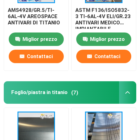
AMS4928/GR.5/TI-
ASTM F136/ISO5832-
Polvere di titanio
6AL-4V AREOSPACE
3 TI-6AL-4V ELI/GR.23
ANTIVARI DI TITANIO
ANTIVARI MEDICO
IMPIANTABILE
Miglior prezzo
Miglior prezzo
Contattaci
Contattaci
Foglio/piastra in titanio
(7)