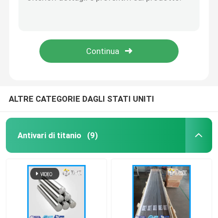
Parti di macchine in titanio di TMT
Parti di macchine in titanio di TMT
Bobina/foglio in titanio
Parti di macchine in titanio di TMT
Parti di macchine in titanio di TMT
Cavo di titanio
Parti di macchine in titanio di TMT
Forgiatura/flangia in titanio
ALTRE CATEGORIE DAGLI STATI UNITI
Metropolitana/tubo di titanio
Antivari di titanio
(9)
Parti di macchine in titanio
Attrezzatura in titanio
Lingotto di titanio