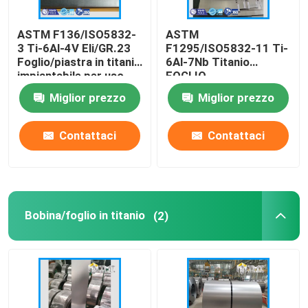
ASTM F136/ISO5832-
ASTM
3 Ti-6Al-4V Eli/GR.23
F1295/ISO5832-11 Ti-
Foglio/piastra in titanio
6Al-7Nb Titanio
impiantabile per uso
FOGLIO
medico
Miglior prezzo
Miglior prezzo
Contattaci
Contattaci
Bobina/foglio in titanio
(2)