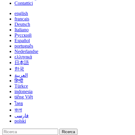
Contattici
english
français
Deutsch
Italiano
Русский
Español
português
Nederlandse
ελληνικά
日本語
한국
العربية
हिन्दी
Türkçe
indonesia
tiếng Việt
ไทย
বাংলা
فارسی
polski
Ricerca