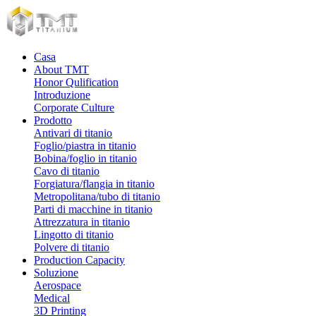
Casa
About TMT
Honor Qulification
Introduzione
Corporate Culture
Prodotto
Antivari di titanio
Foglio/piastra in titanio
Bobina/foglio in titanio
Cavo di titanio
Forgiatura/flangia in titanio
Metropolitana/tubo di titanio
Parti di macchine in titanio
Attrezzatura in titanio
Lingotto di titanio
Polvere di titanio
Production Capacity
Soluzione
Aerospace
Medical
3D Printing