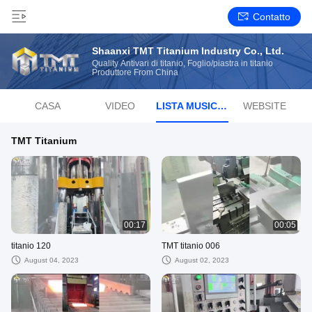
Contatto
Shaanxi TMT Titanium Industry Co., Ltd.
Quality Antivari di titanio, Foglio/piastra in titanio
Produttore From China
CASA
VIDEO
LISTA MUSICALE RADIOFONICA
WEBSITE
TMT Titanium
00:17
00:05
titanio 120
TMT titanio 006
August 04, 2023
August 02, 2023