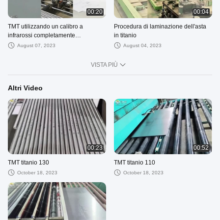
00:20
00:04
TMT utilizzando un calibro a
Procedura di laminazione dell'asta
infrarossi completamente
in titanio
automatico
August 07, 2023
August 04, 2023
VISTA PIÙ
Altri Video
00:23
00:52
TMT titanio 130
TMT titanio 110
October 18, 2023
October 18, 2023